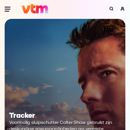
Oeps, browser niet ondersteund
Voor je onze programma's gaat ontdekken,
best je browser updaten of hieronder één
van de ondersteunde browsers
downloaden.
Google Chrome
Download
Firefox
Download
Safari
Download
Microsoft Edge
Download
Tracker
Opera
Download
Voormalig sluipschutter Colter Shaw gebruikt zijn
deskundige speurvaardigheden om vermiste