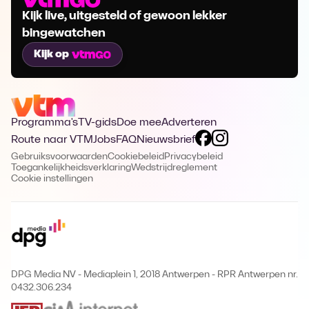
Kijk live, uitgesteld of gewoon lekker
bingewatchen
Kijk op
Programma's
TV-gids
Doe mee
Adverteren
Route naar VTM
Jobs
FAQ
Nieuwsbrief
Gebruiksvoorwaarden
Cookiebeleid
Privacybeleid
Toegankelijkheidsverklaring
Wedstrijdreglement
Cookie instellingen
DPG Media NV - Mediaplein 1, 2018 Antwerpen
-
RPR Antwerpen nr.
0432.306.234