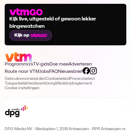
Kijk live, uitgesteld of gewoon lekker
bingewatchen
Kijk op
Programma's
TV-gids
Doe mee
Adverteren
Route naar VTM
Jobs
FAQ
Nieuwsbrief
Gebruiksvoorwaarden
Cookiebeleid
Privacybeleid
Toegankelijkheidsverklaring
Wedstrijdreglement
Cookie instellingen
DPG Media NV - Mediaplein 1, 2018 Antwerpen
-
RPR Antwerpen nr.