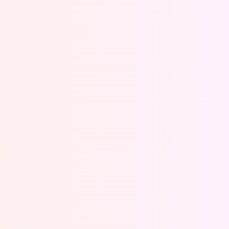
Oeps, browser niet ondersteund
Voor je onze programma's gaat ontdekken,
best je browser updaten of hieronder één
van de ondersteunde browsers
downloaden.
Google Chrome
Download
Firefox
Download
Safari
Download
Microsoft Edge
Download
Opera
Download