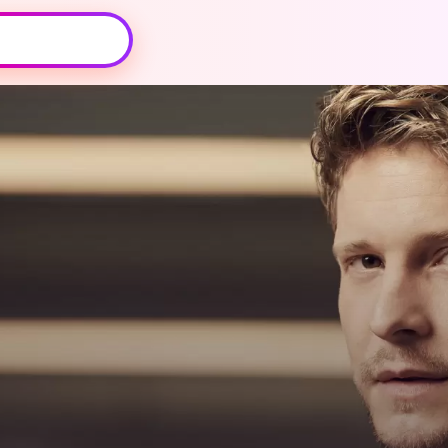
Oeps, browser niet ondersteund
Voor je onze programma's gaat ontdekken,
best je browser updaten of hieronder één
van de ondersteunde browsers
downloaden.
Google Chrome
Download
Firefox
Download
Safari
Download
Microsoft Edge
Download
Opera
Download