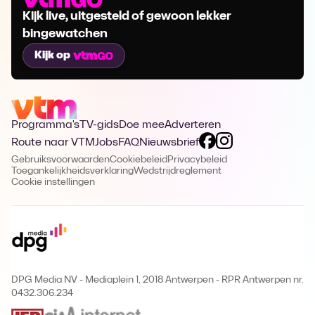
Kijk live, uitgesteld of gewoon lekker
bingewatchen
Kijk op
Programma's
TV-gids
Doe mee
Adverteren
Route naar VTM
Jobs
FAQ
Nieuwsbrief
Gebruiksvoorwaarden
Cookiebeleid
Privacybeleid
Toegankelijkheidsverklaring
Wedstrijdreglement
Cookie instellingen
DPG Media NV - Mediaplein 1, 2018 Antwerpen
-
RPR Antwerpen nr.
0432.306.234