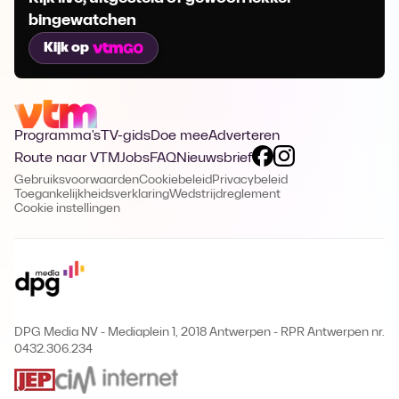
bingewatchen
Kijk op
Programma's
TV-gids
Doe mee
Adverteren
Route naar VTM
Jobs
FAQ
Nieuwsbrief
Gebruiksvoorwaarden
Cookiebeleid
Privacybeleid
Toegankelijkheidsverklaring
Wedstrijdreglement
Cookie instellingen
DPG Media NV - Mediaplein 1, 2018 Antwerpen
-
RPR Antwerpen nr.
0432.306.234