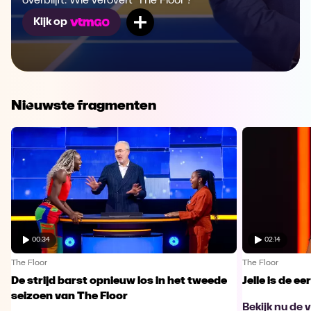
overblijft. Wie verovert 'The Floor'?
Mijn lijst
Kijk op
Nieuwste fragmenten
00:34
02:14
The Floor
The Floor
De strijd barst opnieuw los in het tweede
Jelle is de e
seizoen van The Floor
Bekijk nu de 