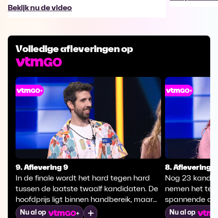
Bekijk nu de video
Volledige afleveringen op
9. Aflevering 9
8. Aflevering 8
In de finale wordt het hard tegen hard
Nog 23 kandida
tussen de laatste twaalf kandidaten. De
nemen het tege
hoofdprijs ligt binnen handbereik, maar
spannende quizd
slechts één kandidaat kan het ultieme
meteen af. Wi
Mijn lijst
Nu al op
Nu al op