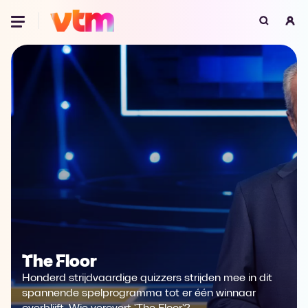
Oeps, browser niet ondersteund
Voor je onze programma's gaat ontdekken,
best je browser updaten of hieronder één
van de ondersteunde browsers
downloaden.
Google Chrome
Download
Firefox
Download
Safari
Download
Microsoft Edge
Download
The Floor
Opera
Download
Honderd strijdvaardige quizzers strijden mee in dit
spannende spelprogramma tot er één winnaar