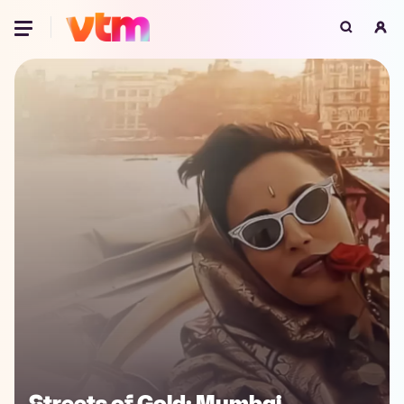
Oeps, browser niet ondersteund
Voor je onze programma's gaat ontdekken,
best je browser updaten of hieronder één
van de ondersteunde browsers
downloaden.
Google Chrome
Download
Firefox
Download
Safari
Download
Microsoft Edge
Download
Opera
Download
Streets of Gold: Mumbai