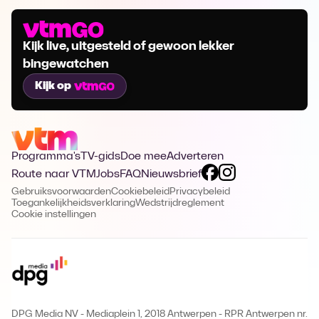
Kijk live, uitgesteld of gewoon lekker
bingewatchen
Kijk op
Programma's
TV-gids
Doe mee
Adverteren
Route naar VTM
Jobs
FAQ
Nieuwsbrief
Gebruiksvoorwaarden
Cookiebeleid
Privacybeleid
Toegankelijkheidsverklaring
Wedstrijdreglement
Cookie instellingen
DPG Media NV - Mediaplein 1, 2018 Antwerpen
-
RPR Antwerpen nr.