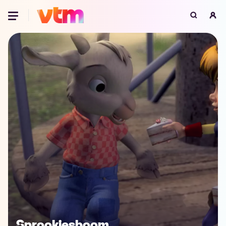
Oeps, browser niet ondersteund
Voor je onze programma's gaat ontdekken,
best je browser updaten of hieronder één
van de ondersteunde browsers
downloaden.
Google Chrome
Download
Firefox
Download
Safari
Download
Microsoft Edge
Download
Opera
Download
Sprookjesboom