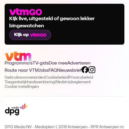
Kijk live, uitgesteld of gewoon lekker
bingewatchen
Kijk op
Programma's
TV-gids
Doe mee
Adverteren
Route naar VTM
Jobs
FAQ
Nieuwsbrief
Gebruiksvoorwaarden
Cookiebeleid
Privacybeleid
Toegankelijkheidsverklaring
Wedstrijdreglement
Cookie instellingen
DPG Media NV - Mediaplein 1, 2018 Antwerpen
-
RPR Antwerpen nr.