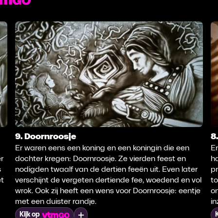
9. Doornroosje
8
Er waren eens een koning en een koningin die een
E
r
dochter kregen: Doornroosje. Ze vierden feest en
ha
s
nodigden twaalf van de dertien feeën uit. Even later
pr
et
verschijnt de vergeten dertiende fee, woedend en vol
to
wrok. Ook zij heeft een wens voor Doornroosje: eentje
on
met een duister randje.
in
Mijn lijst
Kijk op
K