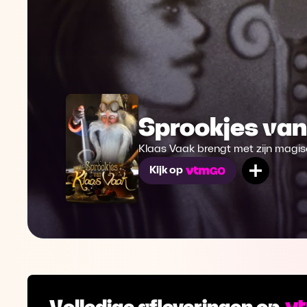
Sprookjes van
Klaas Vaak brengt met zijn magis
Mijn lij
Kijk op
Volledige afleveringen op