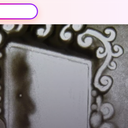
Oeps, browser niet ondersteund
Voor je onze programma's gaat ontdekken,
best je browser updaten of hieronder één
van de ondersteunde browsers
downloaden.
Google Chrome
Download
Firefox
Download
Safari
Download
Microsoft Edge
Download
Opera
Download