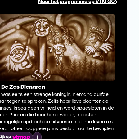
Naar het programma op VTM GO
. De Zes Dienaren
7. De W
r was eens een strenge koningin, niemand durfde
Er was e
ar tegen te spreken. Zelfs haar lieve dochter, de
Toen zi
inses, kreeg geen vrijheid en werd opgesloten in de
kleintje
ren. Prinsen die haar hand wilden, moesten
wolf pro
mogelijke opdrachten uitvoeren met hun leven als
een zwar
zet. Tot een dappere prins besluit haar te bevrijden.
stemmet
Mijn lijst
ijk op
Kijk op