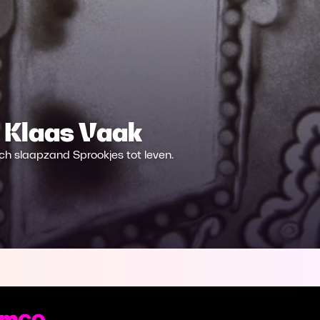
 Klaas Vaak
ch slaapzand Sprookjes tot leven.
st