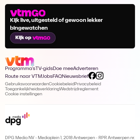
Kijk live, uitgesteld of gewoon lekker
bingewatchen
Kijk op
Programma's
TV-gids
Doe mee
Adverteren
Route naar VTM
Jobs
FAQ
Nieuwsbrief
Gebruiksvoorwaarden
Cookiebeleid
Privacybeleid
Toegankelijkheidsverklaring
Wedstrijdreglement
Cookie instellingen
DPG Media NV - Mediaplein 1, 2018 Antwerpen
-
RPR Antwerpen nr.