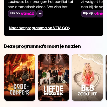
Lucinda's Lair brengen het conflict tot
zij weigert te 
een dramatisch einde. We zien het
aan bij de voor
ontstaan van Zophia's onsterfelijkheid en
Mijn lijst
Kijk op
Kijk op
wat Axton's aanwezigheid daarvoor
betekent.
Naar het programma op VTM GO
Deze programma's moet je nu zien