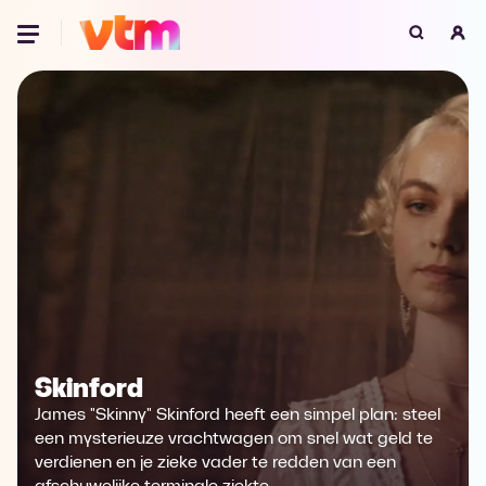
Oeps, browser niet ondersteund
Voor je onze programma's gaat ontdekken,
best je browser updaten of hieronder één
van de ondersteunde browsers
downloaden.
Google Chrome
Download
Firefox
Download
Safari
Download
Skinford
Microsoft Edge
Download
James "Skinny" Skinford heeft een simpel plan: steel
Opera
Download
een mysterieuze vrachtwagen om snel wat geld te
verdienen en je zieke vader te redden van een