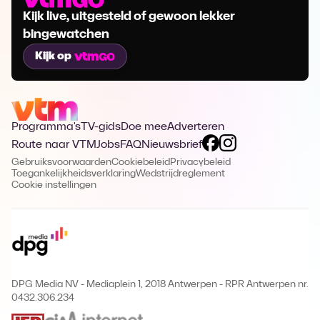
Kijk live, uitgesteld of gewoon lekker
bingewatchen
Kijk op
Programma's
TV-gids
Doe mee
Adverteren
Route naar VTM
Jobs
FAQ
Nieuwsbrief
Gebruiksvoorwaarden
Cookiebeleid
Privacybeleid
Toegankelijkheidsverklaring
Wedstrijdreglement
Cookie instellingen
DPG Media NV - Mediaplein 1, 2018 Antwerpen
-
RPR Antwerpen nr.
0432.306.234