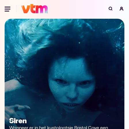
Oeps, browser niet ondersteund
Voor je onze programma's gaat ontdekken,
best je browser updaten of hieronder één
van de ondersteunde browsers
downloaden.
Google Chrome
Download
Firefox
Download
Safari
Download
Microsoft Edge
Download
Opera
Download
Siren
Wanneer er in het kustplaatsje Bristol Cove een