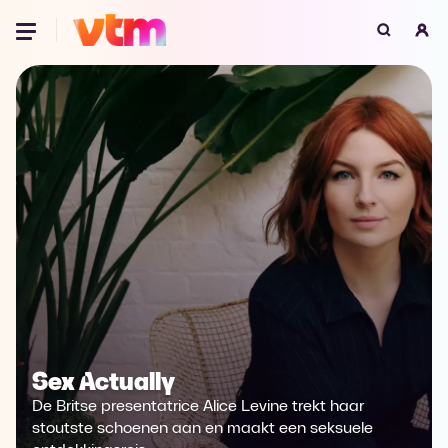
Oeps, browser niet ondersteund
Voor je onze programma's gaat ontdekken,
best je browser updaten of hieronder één
van de ondersteunde browsers
downloaden.
Google Chrome
Download
Firefox
Download
Safari
Download
Microsoft Edge
Download
Sex Actually
Opera
Download
De Britse presentatrice Alice Levine trekt haar
stoutste schoenen aan en maakt een seksuele