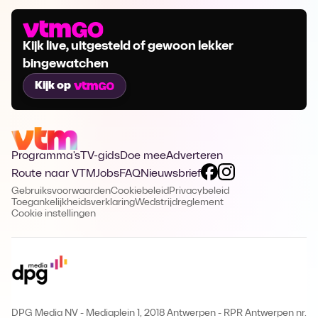
Kijk live, uitgesteld of gewoon lekker
bingewatchen
Kijk op
Programma's
TV-gids
Doe mee
Adverteren
Route naar VTM
Jobs
FAQ
Nieuwsbrief
Gebruiksvoorwaarden
Cookiebeleid
Privacybeleid
Toegankelijkheidsverklaring
Wedstrijdreglement
Cookie instellingen
DPG Media NV - Mediaplein 1, 2018 Antwerpen
-
RPR Antwerpen nr.