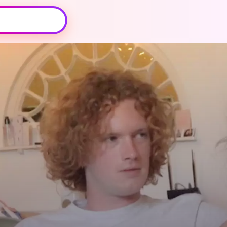
Oeps, browser niet ondersteund
Voor je onze programma's gaat ontdekken,
best je browser updaten of hieronder één
van de ondersteunde browsers
downloaden.
Google Chrome
Download
Firefox
Download
Safari
Download
Microsoft Edge
Download
Opera
Download