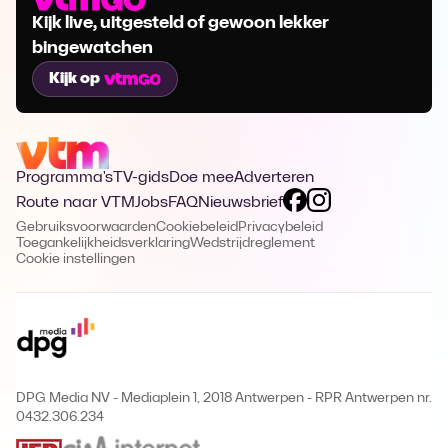
Kijk live, uitgesteld of gewoon lekker
bingewatchen
Kijk op
Programma's
TV-gids
Doe mee
Adverteren
Route naar VTM
Jobs
FAQ
Nieuwsbrief
Gebruiksvoorwaarden
Cookiebeleid
Privacybeleid
Toegankelijkheidsverklaring
Wedstrijdreglement
Cookie instellingen
DPG Media NV - Mediaplein 1, 2018 Antwerpen
-
RPR Antwerpen nr.
0432.306.234