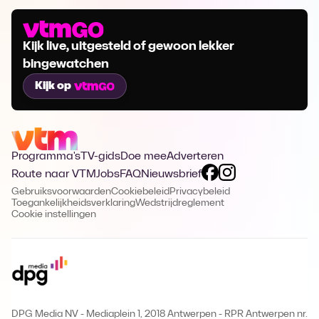
Kijk live, uitgesteld of gewoon lekker
bingewatchen
Kijk op
Programma's
TV-gids
Doe mee
Adverteren
Route naar VTM
Jobs
FAQ
Nieuwsbrief
Gebruiksvoorwaarden
Cookiebeleid
Privacybeleid
Toegankelijkheidsverklaring
Wedstrijdreglement
Cookie instellingen
DPG Media NV - Mediaplein 1, 2018 Antwerpen
-
RPR Antwerpen nr.