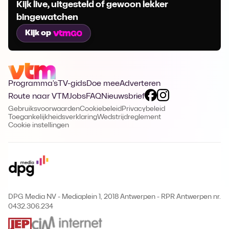
Kijk live, uitgesteld of gewoon lekker
bingewatchen
Kijk op
Programma's
TV-gids
Doe mee
Adverteren
Route naar VTM
Jobs
FAQ
Nieuwsbrief
Gebruiksvoorwaarden
Cookiebeleid
Privacybeleid
Toegankelijkheidsverklaring
Wedstrijdreglement
Cookie instellingen
DPG Media NV - Mediaplein 1, 2018 Antwerpen
-
RPR Antwerpen nr.
0432.306.234