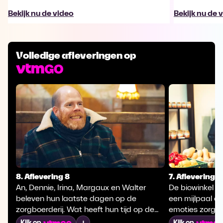
Bekijk nu de video
Bekijk nu de 
Volledige afleveringen op
8. Aflevering 8
7. Aflevering 7
An, Dennie, Irina, Margaux en Walter
De biowinkel op
beleven hun laatste dagen op de
een mijlpaal d
zorgboerderij. Wat heeft hun tijd op de
emoties zorgt.
Emiliushoeve hen gebracht en met welke
experiment kom