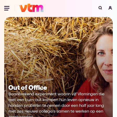
Oeps, browser niet ondersteund
Voor je onze programma's gaat ontdekken,
best je browser updaten of hieronder één
van de ondersteunde browsers
downloaden.
Google Chrome
Download
Firefox
Download
Safari
Download
Out of Office
Microsoft Edge
Download
Baanbrekend experiment waarin vijf Vlamingen die
met een burn-out kampen hun leven opnieuw in
Opera
Download
handen proberen te nemen door een half jaar lang
met zes nieuwe collega's samen te werken op een