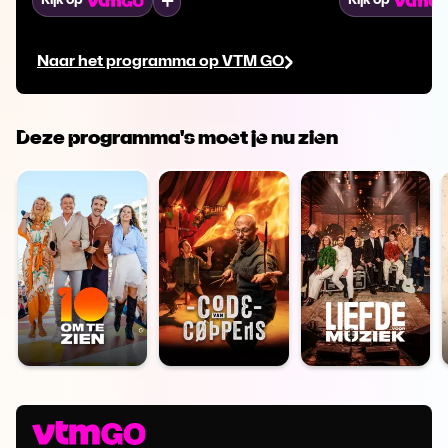
Mijn lijst
Kijk op
Kijk op
hoop en verwachtingen kijken ze vooruit?
er knopen wor
deelnemers ter
Naar het programma op VTM GO
kiezen ze voor 
Dennie beslisse
Deze programma's moet je nu zien