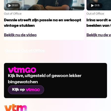
01:50
01:15
Out of Office
Out of Office
Dennie streeft zijn passie na en verkoopt
Irina wordt 
vintage stukken
beelden van 
Bekijk nu de video
Bekijk nu de 
Ga naar Out of Office
Kijk live, uitgesteld of gewoon lekker
bingewatchen
Kijk op