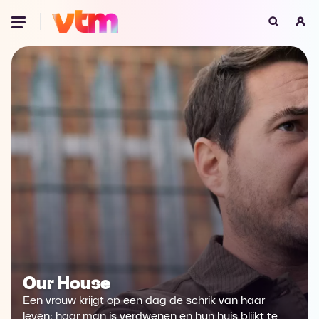
Oeps, browser niet ondersteund
Voor je onze programma's gaat ontdekken,
best je browser updaten of hieronder één
van de ondersteunde browsers
downloaden.
Google Chrome
Download
Firefox
Download
Safari
Download
Microsoft Edge
Download
Our House
Opera
Download
Een vrouw krijgt op een dag de schrik van haar
leven: haar man is verdwenen en hun huis blijkt te