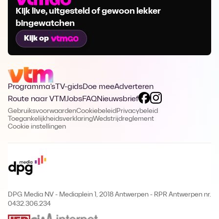
Kijk live, uitgesteld of gewoon lekker
bingewatchen
Kijk op
Programma's
TV-gids
Doe mee
Adverteren
Route naar VTM
Jobs
FAQ
Nieuwsbrief
Gebruiksvoorwaarden
Cookiebeleid
Privacybeleid
Toegankelijkheidsverklaring
Wedstrijdreglement
Cookie instellingen
DPG Media NV - Mediaplein 1, 2018 Antwerpen
-
RPR Antwerpen nr.
0432.306.234