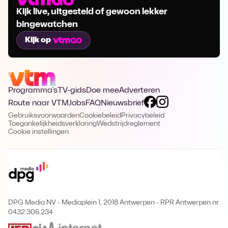
Kijk live, uitgesteld of gewoon lekker
bingewatchen
Kijk op
Programma's
TV-gids
Doe mee
Adverteren
Route naar VTM
Jobs
FAQ
Nieuwsbrief
Gebruiksvoorwaarden
Cookiebeleid
Privacybeleid
Toegankelijkheidsverklaring
Wedstrijdreglement
Cookie instellingen
DPG Media NV - Mediaplein 1, 2018 Antwerpen
-
RPR Antwerpen nr.
0432.306.234