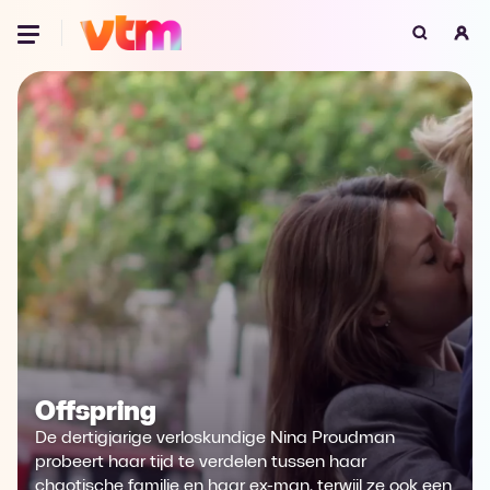
Oeps, browser niet ondersteund
Voor je onze programma's gaat ontdekken,
best je browser updaten of hieronder één
van de ondersteunde browsers
downloaden.
Google Chrome
Download
Firefox
Download
Safari
Download
Microsoft Edge
Download
Offspring
De dertigjarige verloskundige Nina Proudman
Opera
Download
probeert haar tijd te verdelen tussen haar
chaotische familie en haar ex-man, terwijl ze ook een