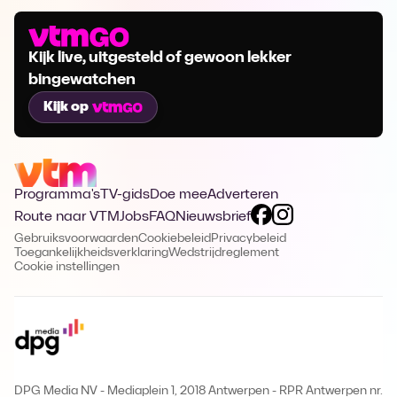
Kijk live, uitgesteld of gewoon lekker
bingewatchen
Kijk op
Programma's
TV-gids
Doe mee
Adverteren
Route naar VTM
Jobs
FAQ
Nieuwsbrief
Gebruiksvoorwaarden
Cookiebeleid
Privacybeleid
Toegankelijkheidsverklaring
Wedstrijdreglement
Cookie instellingen
DPG Media NV - Mediaplein 1, 2018 Antwerpen
-
RPR Antwerpen nr.