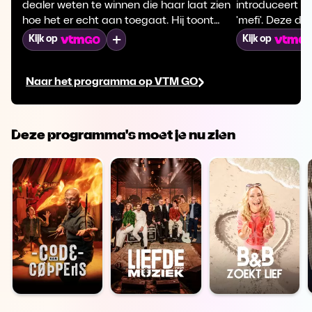
dealer weten te winnen die haar laat zien
introduceert i
hoe het er echt aan toegaat. Hij toont
'mefi'. Deze dr
haar zijn voorraad en neemt haar mee
verslavend, zoa
Mijn lijst
Kijk op
Kijk op
op pad. Ze ontmoet ook Thibaut, die
Louise is 15 jaa
hard werkt aan zijn verslaving.
maken gehad m
Naar het programma op VTM GO
verslaving. Cam
nadat ze een pe
heeft doorgebr
Deze programma's moet je nu zien