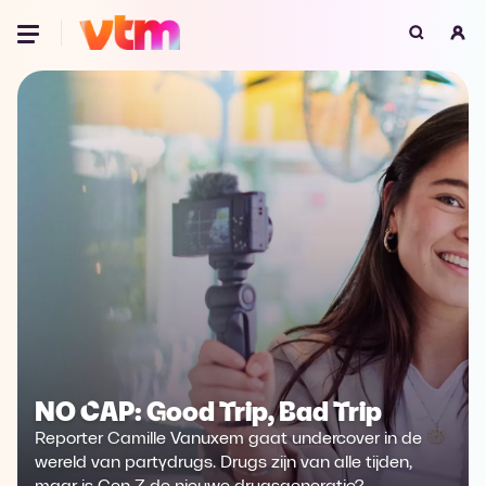
Oeps, browser niet ondersteund
Voor je onze programma's gaat ontdekken,
best je browser updaten of hieronder één
van de ondersteunde browsers
downloaden.
Google Chrome
Download
Firefox
Download
Safari
Download
Microsoft Edge
Download
NO CAP: Good Trip, Bad Trip
Opera
Download
Reporter Camille Vanuxem gaat undercover in de
wereld van partydrugs. Drugs zijn van alle tijden,