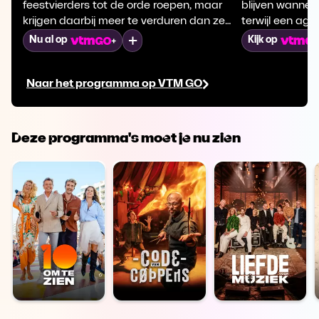
feestvierders tot de orde roepen, maar
blijven wannee
krijgen daarbij meer te verduren dan ze
terwijl een age
hadden verwacht.
jongeren met 
Mijn lijst
Nu al op
Kijk op
door houdt ied
menselijkheid,
Naar het programma op VTM GO
zet alles weer 
Deze programma's moet je nu zien