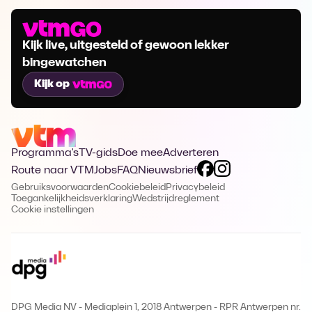
Kijk live, uitgesteld of gewoon lekker
bingewatchen
Kijk op
Programma's
TV-gids
Doe mee
Adverteren
Route naar VTM
Jobs
FAQ
Nieuwsbrief
Gebruiksvoorwaarden
Cookiebeleid
Privacybeleid
Toegankelijkheidsverklaring
Wedstrijdreglement
Cookie instellingen
DPG Media NV - Mediaplein 1, 2018 Antwerpen
-
RPR Antwerpen nr.