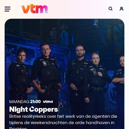
Oeps, browser niet ondersteund
Voor je onze programma's gaat ontdekken,
best je browser updaten of hieronder één
van de ondersteunde browsers
downloaden.
Google Chrome
Download
Firefox
Download
Safari
Download
Microsoft Edge
Download
MAANDAG
21:00
Night Coppers
Opera
Download
Britse realityreeks over het werk van de agenten die
tijdens de weekendnachten de orde handhaven in