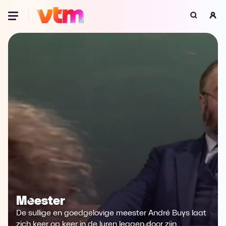
Oeps, browser niet ondersteund
Voor je onze programma's gaat ontdekken,
best je browser updaten of hieronder één
van de ondersteunde browsers
downloaden.
Google Chrome
Download
Firefox
Download
Safari
Download
Microsoft Edge
Download
Meester
Opera
Download
De sullige en goedgelovige meester André Buys laat
zich keer op keer in de luren leggen door zijn