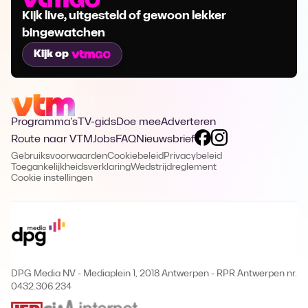
Kijk live, uitgesteld of gewoon lekker
bingewatchen
Kijk op
Programma's
TV-gids
Doe mee
Adverteren
Route naar VTM
Jobs
FAQ
Nieuwsbrief
Gebruiksvoorwaarden
Cookiebeleid
Privacybeleid
Toegankelijkheidsverklaring
Wedstrijdreglement
Cookie instellingen
DPG Media NV - Mediaplein 1, 2018 Antwerpen
-
RPR Antwerpen nr.
0432.306.234