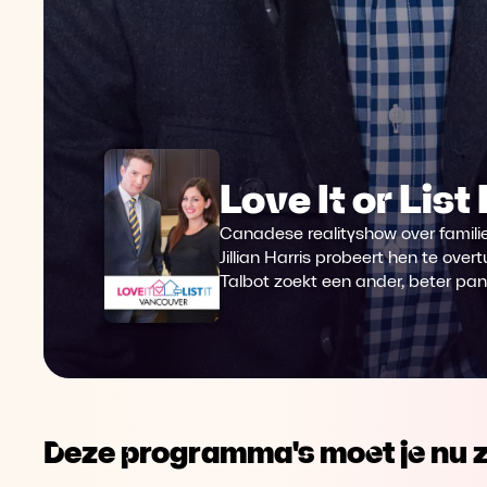
Love It or Lis
Canadese realityshow over familie
Jillian Harris probeert hen te ov
Talbot zoekt een ander, beter pand
Deze programma's moet je nu z