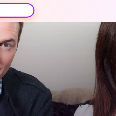
Oeps, browser niet ondersteund
Voor je onze programma's gaat ontdekken,
best je browser updaten of hieronder één
van de ondersteunde browsers
downloaden.
Google Chrome
Download
Firefox
Download
Safari
Download
Microsoft Edge
Download
Opera
Download