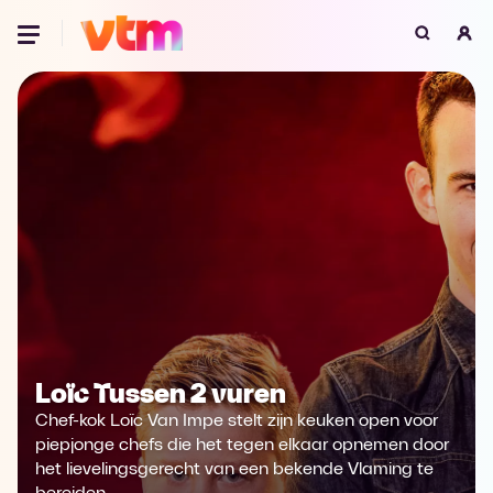
Oeps, browser niet ondersteund
Voor je onze programma's gaat ontdekken,
best je browser updaten of hieronder één
van de ondersteunde browsers
downloaden.
Google Chrome
Download
Firefox
Download
Safari
Download
Loïc Tussen 2 vuren
Microsoft Edge
Download
Chef-kok Loïc Van Impe stelt zijn keuken open voor
Opera
Download
piepjonge chefs die het tegen elkaar opnemen door
het lievelingsgerecht van een bekende Vlaming te