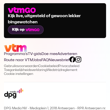
Kijk live, uitgesteld of gewoon lekker
bingewatchen
Kijk op
Programma's
TV-gids
Doe mee
Adverteren
Route naar VTM
Jobs
FAQ
Nieuwsbrief
Gebruiksvoorwaarden
Cookiebeleid
Privacybeleid
Toegankelijkheidsverklaring
Wedstrijdreglement
Cookie instellingen
DPG Media NV - Mediaplein 1, 2018 Antwerpen
-
RPR Antwerpen nr.