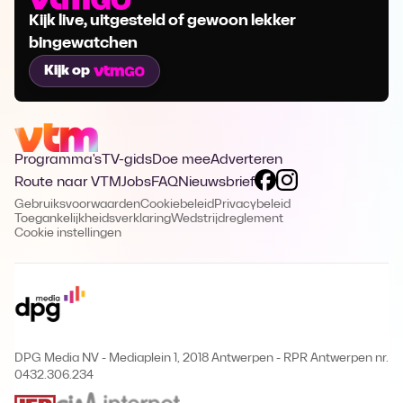
Kijk live, uitgesteld of gewoon lekker
bingewatchen
Kijk op
Programma's
TV-gids
Doe mee
Adverteren
Route naar VTM
Jobs
FAQ
Nieuwsbrief
Gebruiksvoorwaarden
Cookiebeleid
Privacybeleid
Toegankelijkheidsverklaring
Wedstrijdreglement
Cookie instellingen
DPG Media NV - Mediaplein 1, 2018 Antwerpen
-
RPR Antwerpen nr.
0432.306.234