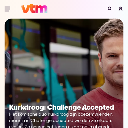
Oeps, browser niet ondersteund
Voor je onze programma's gaat ontdekken,
best je browser updaten of hieronder één
van de ondersteunde browsers
downloaden.
Google Chrome
Download
Firefox
Download
Safari
Download
Microsoft Edge
Download
Kurkdroog: Challenge Accepted
Het komische duo Kurkdroog zijn boezemvrienden,
Opera
Download
maar in in Challenge accepted worden ze elkaars
rivalen. Ze nemen het tegen elkaar op in absurde