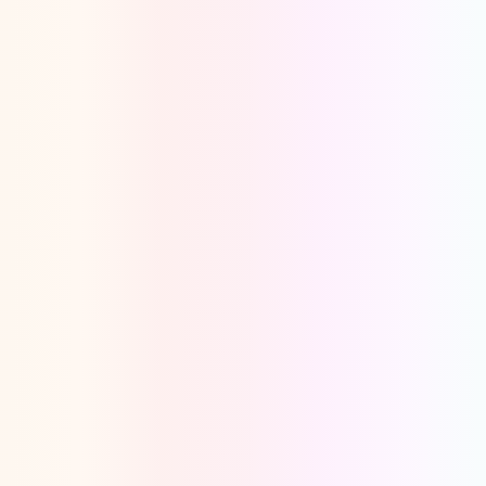
Oeps, browser niet ondersteund
Voor je onze programma's gaat ontdekken,
best je browser updaten of hieronder één
van de ondersteunde browsers
downloaden.
Google Chrome
Download
Firefox
Download
Safari
Download
Microsoft Edge
Download
Opera
Download