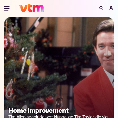
Oeps, browser niet ondersteund
Voor je onze programma's gaat ontdekken,
best je browser updaten of hieronder één
van de ondersteunde browsers
downloaden.
Google Chrome
Download
Firefox
Download
Safari
Download
Microsoft Edge
Download
Opera
Download
Home Improvement
Tim Allen speelt de wat klungelige Tim Taylor, die via