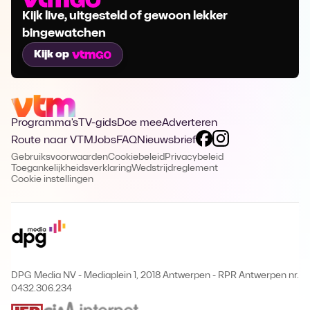
Kijk live, uitgesteld of gewoon lekker
bingewatchen
Kijk op
Programma's
TV-gids
Doe mee
Adverteren
Route naar VTM
Jobs
FAQ
Nieuwsbrief
Gebruiksvoorwaarden
Cookiebeleid
Privacybeleid
Toegankelijkheidsverklaring
Wedstrijdreglement
Cookie instellingen
DPG Media NV - Mediaplein 1, 2018 Antwerpen
-
RPR Antwerpen nr.
0432.306.234