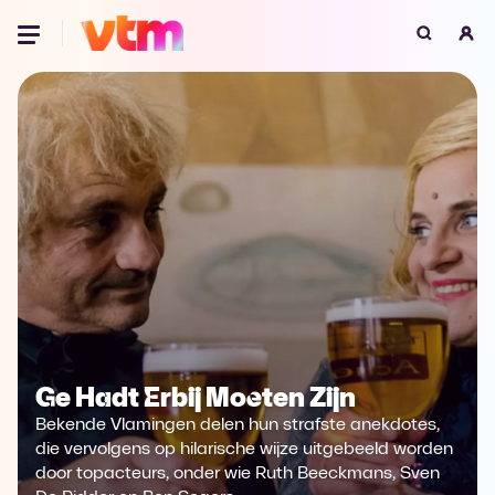
Oeps, browser niet ondersteund
Voor je onze programma's gaat ontdekken,
best je browser updaten of hieronder één
van de ondersteunde browsers
downloaden.
Google Chrome
Download
Firefox
Download
Safari
Download
Ge Hadt Erbij Moeten Zijn
Microsoft Edge
Download
Bekende Vlamingen delen hun strafste anekdotes,
Opera
Download
die vervolgens op hilarische wijze uitgebeeld worden
door topacteurs, onder wie Ruth Beeckmans, Sven