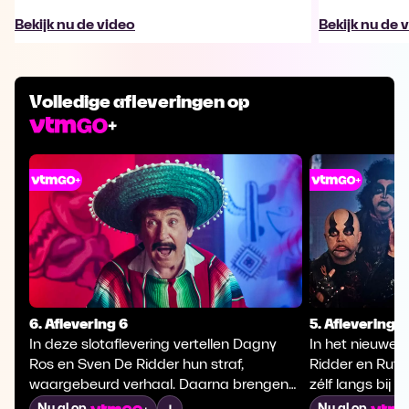
Bekijk nu de video
Bekijk nu de 
Volledige afleveringen op
6. Aflevering 6
5. Aflevering 5
In deze slotaflevering vertellen Dagny
In het nieuwe 
Ros en Sven De Ridder hun straf,
Ridder en Rut
waargebeurd verhaal. Daarna brengen
zélf langs bij
ze samen met een resem topacteurs het
Ze vragen hen 