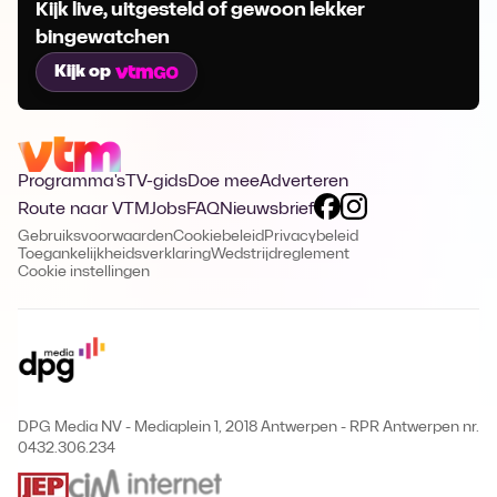
Kijk live, uitgesteld of gewoon lekker
bingewatchen
Kijk op
Programma's
TV-gids
Doe mee
Adverteren
Route naar VTM
Jobs
FAQ
Nieuwsbrief
Gebruiksvoorwaarden
Cookiebeleid
Privacybeleid
Toegankelijkheidsverklaring
Wedstrijdreglement
Cookie instellingen
DPG Media NV - Mediaplein 1, 2018 Antwerpen
-
RPR Antwerpen nr.
0432.306.234