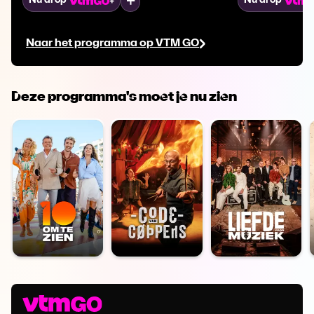
Mijn lijst
Nu al op
Nu al op
verhaal zo goed mogelijk opnieuw tot
waargebeurd verhaal. 
leven.
Jens Dendoncke
Naar het programma op VTM GO
Coppens, Jeroe
worden door S
rooster gelegd. Daarna brengen 
samen met ee
Deze programma's moet je nu zien
topacteurs het
opnieuw tot leven. Alsof je e
toch vanop de e