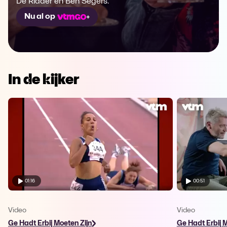
De Ridder en Ben Segers.
Nu al op
In de kijker
01:16
00:51
Video
Video
Ge Hadt Erbij Moeten Zijn
Ge Hadt Erbij M