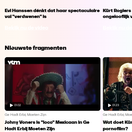
Evi Hanssen dénkt dat haar spectaculaire
Kürt Rogiers 
val "verdwenen" is
ongelooflijk 
Bekijk nu de video
Bekijk nu de
Nieuwste fragmenten
01:02
01:23
Ge Hadt Erbij Moeten Zijn
Ge Hadt Erbij Moe
Johny Voners is "loco" Mexicaan in Ge
Wat doet Kür
Hadt Erbij Moeten Zijn
pornofilm?