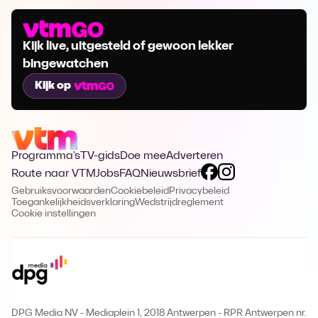
Kijk live, uitgesteld of gewoon lekker
bingewatchen
Kijk op
Programma's
TV-gids
Doe mee
Adverteren
Route naar VTM
Jobs
FAQ
Nieuwsbrief
Gebruiksvoorwaarden
Cookiebeleid
Privacybeleid
Toegankelijkheidsverklaring
Wedstrijdreglement
Cookie instellingen
DPG Media NV - Mediaplein 1, 2018 Antwerpen
-
RPR Antwerpen nr.