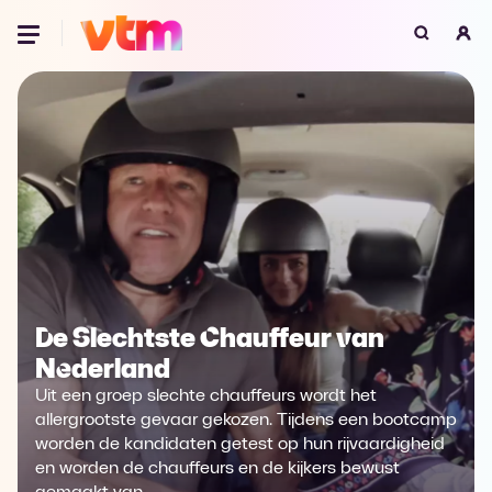
Oeps, browser niet ondersteund
Voor je onze programma's gaat ontdekken,
best je browser updaten of hieronder één
van de ondersteunde browsers
downloaden.
Google Chrome
Download
Firefox
Download
De Slechtste Chauffeur van
Safari
Download
Nederland
Microsoft Edge
Download
Uit een groep slechte chauffeurs wordt het
allergrootste gevaar gekozen. Tijdens een bootcamp
Opera
Download
worden de kandidaten getest op hun rijvaardigheid
en worden de chauffeurs en de kijkers bewust