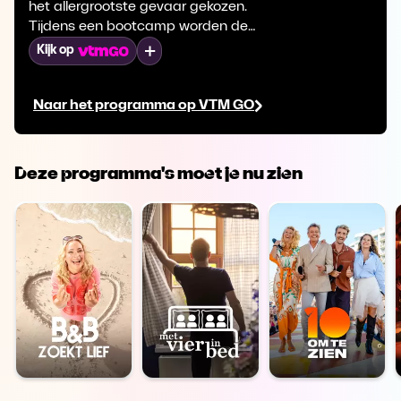
het allergrootste gevaar gekozen.
Tijdens een bootcamp worden de
kandidaten getest op hun rijvaardigheid
Mijn lijst
Kijk op
en worden de chauffeurs en de kijkers
bewust gemaakt van de gevaren op de
Naar het programma op VTM GO
weg.
Deze programma's moet je nu zien