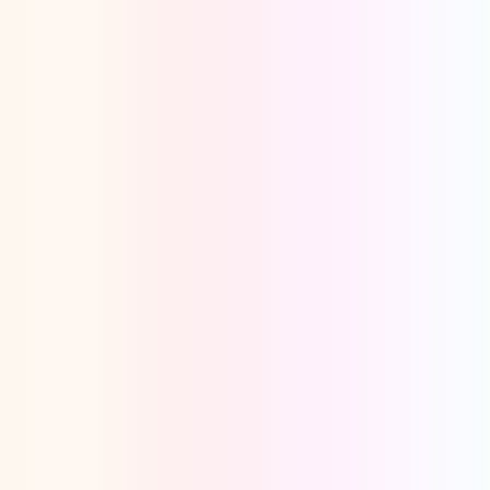
Oeps, browser niet ondersteund
Voor je onze programma's gaat ontdekken,
best je browser updaten of hieronder één
van de ondersteunde browsers
downloaden.
Google Chrome
Download
Firefox
Download
Safari
Download
Microsoft Edge
Download
Opera
Download