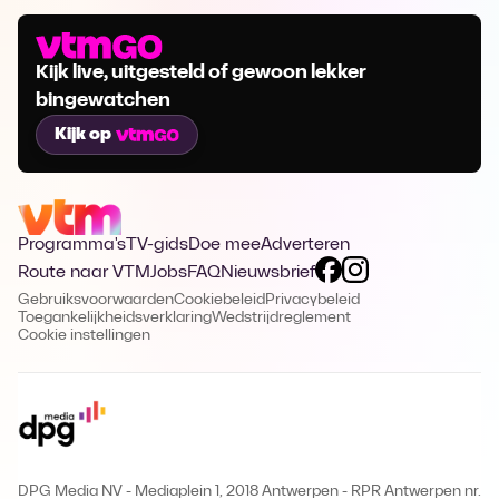
Kijk live, uitgesteld of gewoon lekker
bingewatchen
Kijk op
Programma's
TV-gids
Doe mee
Adverteren
Route naar VTM
Jobs
FAQ
Nieuwsbrief
Gebruiksvoorwaarden
Cookiebeleid
Privacybeleid
Toegankelijkheidsverklaring
Wedstrijdreglement
Cookie instellingen
DPG Media NV - Mediaplein 1, 2018 Antwerpen
-
RPR Antwerpen nr.