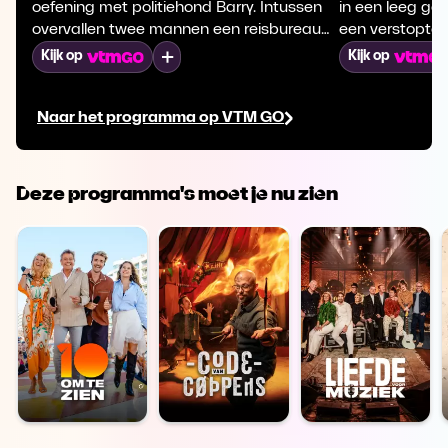
oefening met politiehond Barry. Intussen
in een leeg geb
overvallen twee mannen een reisbureau
een verstopte 
en slaan op de vlucht met een kluis vol
oefent de chef
Mijn lijst
Kijk op
Kijk op
geld. Dankzij een zender leidt het spoor
zieke kinderen
naar een feestje. Kunnen de daders
pakketlevering 
Naar het programma op VTM GO
ontsnappen?
Deze programma's moet je nu zien