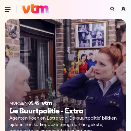
Oeps, browser niet ondersteund
Voor je onze programma's gaat ontdekken,
best je browser updaten of hieronder één
van de ondersteunde browsers
downloaden.
Google Chrome
Download
Firefox
Download
Safari
Download
Microsoft Edge
Download
MORGEN
05:45
De Buurtpolitie - Extra
Opera
Download
Agenten Koen en Lotte van 'De buurtpolitie' blikken
tijdens hun koffiepauze terug op hun gekste,