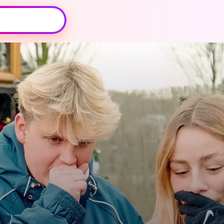
Oeps, browser niet ondersteund
Voor je onze programma's gaat ontdekken,
best je browser updaten of hieronder één
van de ondersteunde browsers
downloaden.
Google Chrome
Download
Firefox
Download
Safari
Download
Microsoft Edge
Download
Opera
Download