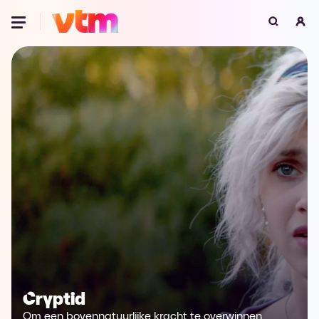
Oeps, browser niet ondersteund
Voor je onze programma's gaat ontdekken,
best je browser updaten of hieronder één
van de ondersteunde browsers
downloaden.
Google Chrome
Download
Firefox
Download
Safari
Download
Microsoft Edge
Download
Opera
Download
Cryptid
Om een ​​bovennatuurlijke kracht te overwinnen