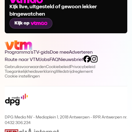
Kijk live, uitgesteld of gewoon lekker
bingewatchen
Kijk op
Programma's
TV-gids
Doe mee
Adverteren
Route naar VTM
Jobs
FAQ
Nieuwsbrief
Gebruiksvoorwaarden
Cookiebeleid
Privacybeleid
Toegankelijkheidsverklaring
Wedstrijdreglement
Cookie instellingen
DPG Media NV - Mediaplein 1, 2018 Antwerpen
-
RPR Antwerpen nr.
0432.306.234