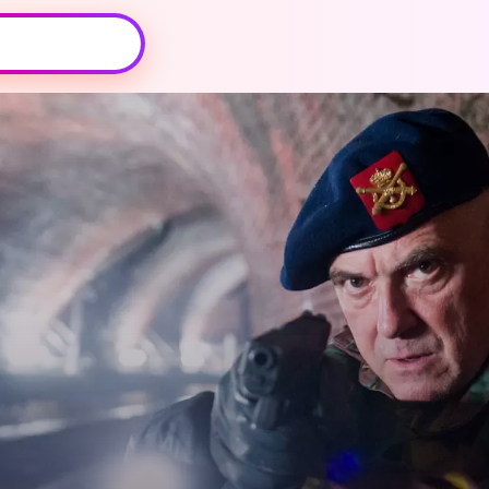
Oeps, browser niet ondersteund
Voor je onze programma's gaat ontdekken,
best je browser updaten of hieronder één
van de ondersteunde browsers
downloaden.
Google Chrome
Download
Firefox
Download
Safari
Download
Microsoft Edge
Download
Opera
Download