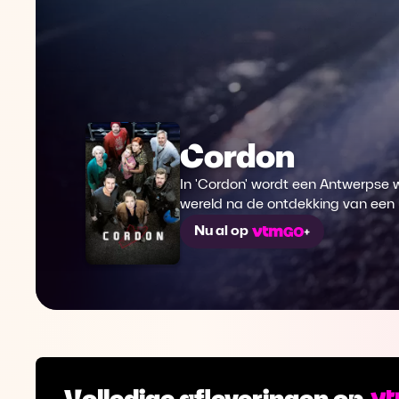
Cordon
In 'Cordon' wordt een Antwerpse w
wereld na de ontdekking van een ui
Nu al op
Volledige afleveringen op