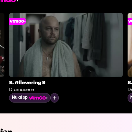
9. Aflevering 9
8
Dramaserie
D
Mijn lijst
Nu al op
ien