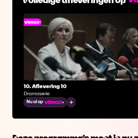
10. Aflevering 10
Dramaserie
Mijn lijst
Nu al op
Deze programma's moet je nu z