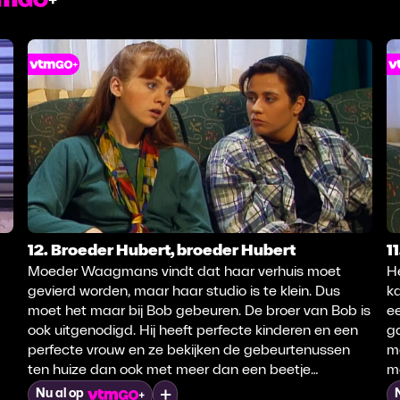
12. Broeder Hubert, broeder Hubert
1
Moeder Waagmans vindt dat haar verhuis moet
He
gevierd worden, maar haar studio is te klein. Dus
k
moet het maar bij Bob gebeuren. De broer van Bob is
e
ook uitgenodigd. Hij heeft perfecte kinderen en een
ga
perfecte vrouw en ze bekijken de gebeurtenussen
m
ten huize dan ook met meer dan een beetje
m
argwaan.
an
Mijn lijst
Nu al op