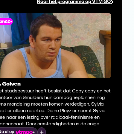
Naar het programma op VTM GO
1. Golven
10. Sma
t stadsbestuur heeft beslist dat Copy copy en het
Het stad
antoor van Smulders hun campagneplannen nog
aangesc
ens mondeling moeten komen verdedigen. Sylvia
campagn
at er alleen naartoe. Diane Pleyzier neemt Sylvia
meer ve
ee naar een lezing over radicaal-feminisme en
huisopha
annenhaat. Door omstandigheden is de enige
ideeën t
dere aanwezige... Caroline De Smet. De drie - van
Mijn lijst
Nu al op
Nu al o