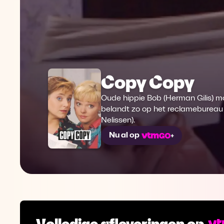
Copy Copy
Oude hippie Bob (Herman Gilis) moe
belandt zo op het reclamebureau 
Nelissen).
Nu al op
Volledige afleveringen op