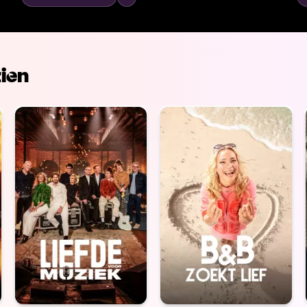
me
ien