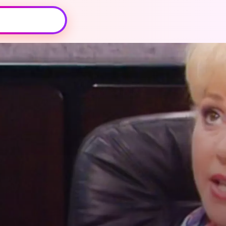
Oeps, browser niet ondersteund
Voor je onze programma's gaat ontdekken,
best je browser updaten of hieronder één
van de ondersteunde browsers
downloaden.
Google Chrome
Download
Firefox
Download
Safari
Download
Microsoft Edge
Download
Opera
Download