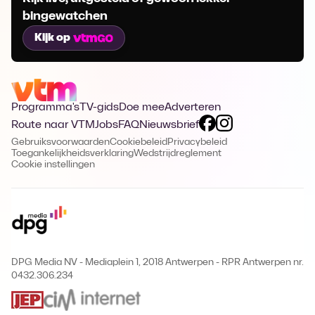
bingewatchen
Kijk op
Programma's
TV-gids
Doe mee
Adverteren
Route naar VTM
Jobs
FAQ
Nieuwsbrief
Gebruiksvoorwaarden
Cookiebeleid
Privacybeleid
Toegankelijkheidsverklaring
Wedstrijdreglement
Cookie instellingen
DPG Media NV - Mediaplein 1, 2018 Antwerpen
-
RPR Antwerpen nr.
0432.306.234