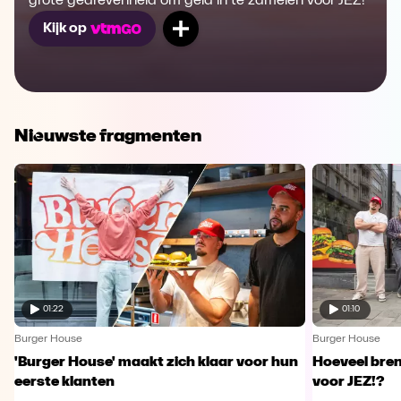
grote gedrevenheid om geld in te zamelen voor JEZ!
Mijn lijst
Kijk op
Nieuwste fragmenten
01:22
01:10
Burger House
Burger House
'Burger House' maakt zich klaar voor hun
Hoeveel bren
eerste klanten
voor JEZ!?