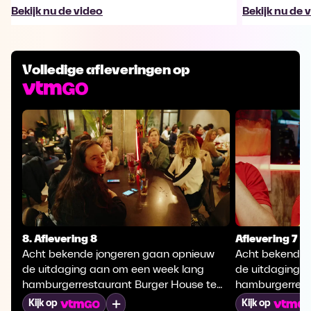
Bekijk nu de video
Bekijk nu de 
Volledige afleveringen op
8. Aflevering 8
Aflevering 7
Acht bekende jongeren gaan opnieuw
Acht bekende 
de uitdaging aan om een week lang
de uitdaging 
hamburgerrestaurant Burger House te
hamburgerrest
runnen. Zonder enige ervaring, maar met
runnen. Zonder
Mijn lijst
Kijk op
Kijk op