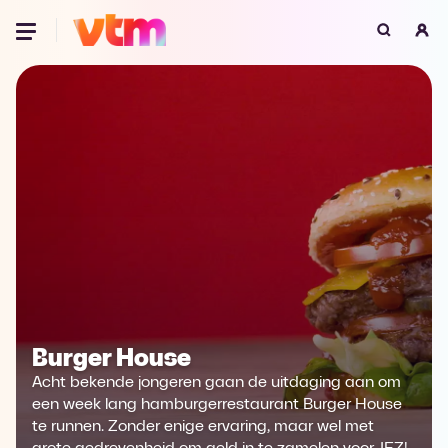
Oeps, browser niet ondersteund
Voor je onze programma's gaat ontdekken,
best je browser updaten of hieronder één
van de ondersteunde browsers
downloaden.
Google Chrome
Download
Firefox
Download
Safari
Download
Burger House
Microsoft Edge
Download
Acht bekende jongeren gaan de uitdaging aan om
Opera
Download
een week lang hamburgerrestaurant Burger House
te runnen. Zonder enige ervaring, maar wel met