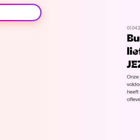
Oeps, browser niet ondersteund
01.04.
Voor je onze programma's gaat ontdekken,
Bu
best je browser updaten of hieronder één
van de ondersteunde browsers
li
downloaden.
JE
Google Chrome
Download
Onze 
Firefox
Download
volda
heeft
aflev
Safari
Download
Microsoft Edge
Download
Opera
Download