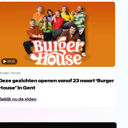
00:32
Burger House
Burg
Deze gezichten openen vanaf 23 maart ‘Burger
Big
House’ in Gent
Bu
Bekijk nu de video
Bek