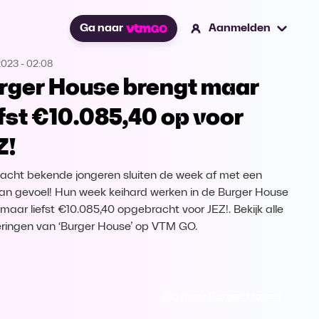
Ga naar
Aanmelden
2023
-
02:08
rger House brengt maar
efst €10.085,40 op voor
Z!
acht bekende jongeren sluiten de week af met een
an gevoel! Hun week keihard werken in de Burger House
 maar liefst €10.085,40 opgebracht voor JEZ!. Bekijk alle
eringen van ‘Burger House’ op VTM GO.
Ga naar Burger House