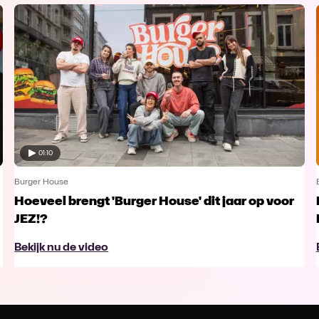
01:10
Burger House
Hoeveel brengt 'Burger House' dit jaar op voor
JEZ!?
Bekijk nu de video