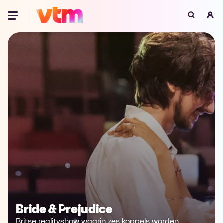
Oeps, browser niet ondersteund
Voor je onze programma's gaat ontdekken,
best je browser updaten of hieronder één
van de ondersteunde browsers
downloaden.
Google Chrome
Download
Firefox
Download
Safari
Download
Microsoft Edge
Download
Opera
Download
Bride & Prejudice
Britse realityshow waarin zes koppels worden