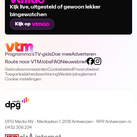
Kijk live, uitgesteld of gewoon lekker
bingewatchen
Kijk op
Programma's
TV-gids
Doe mee
Adverteren
Route naar VTM
Jobs
FAQ
Nieuwsbrief
Gebruiksvoorwaarden
Cookiebeleid
Privacybeleid
Toegankelijkheidsverklaring
Wedstrijdreglement
Cookie instellingen
DPG Media NV - Mediaplein 1, 2018 Antwerpen
-
RPR Antwerpen nr.
0432.306.234