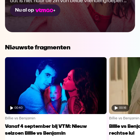
dat is niet naar de zin van beide vriendengroepen ...
Nu al op
Nieuwste fragmenten
00:40
00:16
Billie vs Benjamin
Billie vs Benjamin
Vanaf 4 september bij VTM: Nieuw
Billie vs Ben
seizoen Billie vs Benjamin
rechtse lul