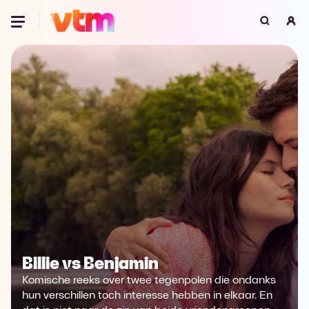
Oeps, browser niet ondersteund
Voor je onze programma's gaat ontdekken,
best je browser updaten of hieronder één
van de ondersteunde browsers
downloaden.
Google Chrome
Download
Firefox
Download
Safari
Download
Microsoft Edge
Download
Billie vs Benjamin
Opera
Download
Komische reeks over twee tegenpolen die ondanks
hun verschillen toch interesse hebben in elkaar. En