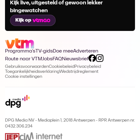
Kijk live, uitgesteld of gewoon lekker
bingewatchen
Kijk op
Programma's
TV-gids
Doe mee
Adverteren
Route naar VTM
Jobs
FAQ
Nieuwsbrief
Gebruiksvoorwaarden
Cookiebeleid
Privacybeleid
Toegankelijkheidsverklaring
Wedstrijdreglement
Cookie instellingen
DPG Media NV - Mediaplein 1, 2018 Antwerpen
-
RPR Antwerpen nr.
0432.306.234