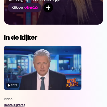
alle hoogtepunten op een rijtje.
Mijn lijst
Kijk op
In de kijker
02:22
Video
Beste Kijkers