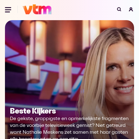
Oeps, browser niet ondersteund
Voor je onze programma's gaat ontdekken,
best je browser updaten of hieronder één
van de ondersteunde browsers
downloaden.
Google Chrome
Download
Firefox
Download
Safari
Download
Beste Kijkers
Microsoft Edge
Download
De gekste, grappigste en opmerkelijkste fragmenten
Opera
Download
van de voorbije televisieweek gemist? Niet getreurd
want Nathalie Meskens zet samen met haar gasten