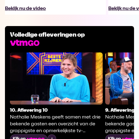
Bekijk nu de video
Bekijk nu de 
Volledige afleveringen op
10. Aflevering 10
9. Aflevering 9
Nathalie Meskens geeft samen met drie
Nathalie Mesk
bekende gasten een overzicht van de
bekende gaste
grappigste en opmerkelijkste tv-
grappigste en 
fragmenten van de voorbije week uit
fragmenten van