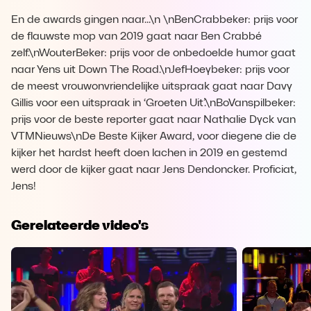
En de awards gingen naar...\n \nBenCrabbeker: prijs voor
de flauwste mop van 2019 gaat naar Ben Crabbé
zelf.\nWouterBeker: prijs voor de onbedoelde humor gaat
naar Yens uit Down The Road.\nJefHoeybeker: prijs voor
de meest vrouwonvriendelijke uitspraak gaat naar Davy
Gillis voor een uitspraak in ‘Groeten Uit’.\nBoVanspilbeker:
prijs voor de beste reporter gaat naar Nathalie Dyck van
VTMNieuws\nDe Beste Kijker Award, voor diegene die de
kijker het hardst heeft doen lachen in 2019 en gestemd
werd door de kijker gaat naar Jens Dendoncker. Proficiat,
Jens!
Gerelateerde video's