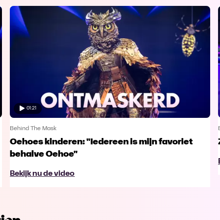
01:21
Behind The Mask
Oehoes kinderen: "Iedereen is mijn favoriet
behalve Oehoe"
Bekijk nu de video