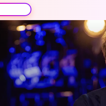
Oeps, browser niet ondersteund
Voor je onze programma's gaat ontdekken,
best je browser updaten of hieronder één
van de ondersteunde browsers
downloaden.
Google Chrome
Download
Firefox
Download
Safari
Download
Microsoft Edge
Download
Opera
Download