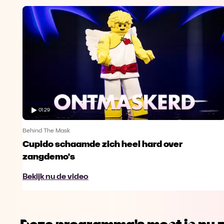
01:29
Behind The Mask
Cupido schaamde zich heel hard over
zangdemo's
Bekijk nu de video