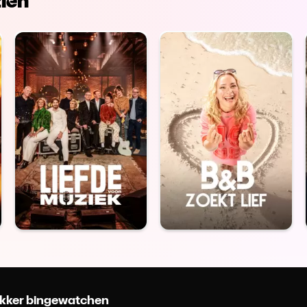
ien
 lekker bingewatchen