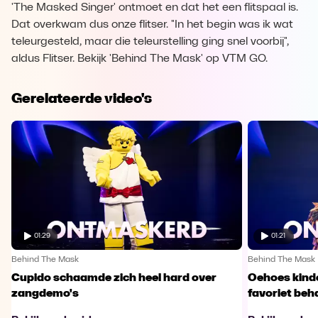
'The Masked Singer' ontmoet en dat het een flitspaal is.
Dat overkwam dus onze flitser. "In het begin was ik wat
teleurgesteld, maar die teleurstelling ging snel voorbij",
aldus Flitser. Bekijk 'Behind The Mask' op VTM GO.
Gerelateerde video's
01:29
01:21
Behind The Mask
Behind The Mask
Cupido schaamde zich heel hard over
Oehoes kinde
zangdemo's
favoriet beh