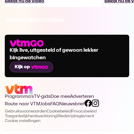
Bekijk nu de video
Bekijk nu de 
Ga naar Behind The Mask
Kijk live, uitgesteld of gewoon lekker
bingewatchen
Kijk op
Programma's
TV-gids
Doe mee
Adverteren
Route naar VTM
Jobs
FAQ
Nieuwsbrief
Gebruiksvoorwaarden
Cookiebeleid
Privacybeleid
Toegankelijkheidsverklaring
Wedstrijdreglement
Cookie instellingen