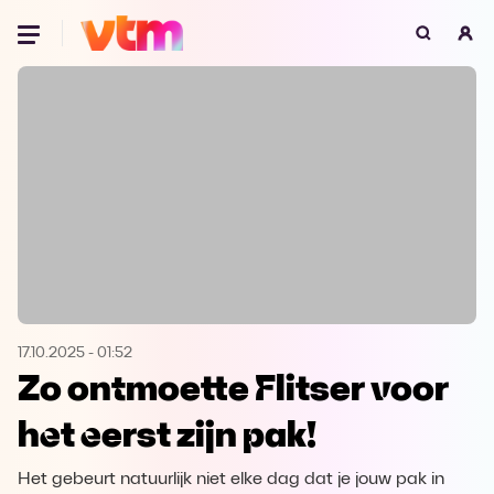
Oeps, browser niet ondersteund
Voor je onze programma's gaat ontdekken,
best je browser updaten of hieronder één
van de ondersteunde browsers
downloaden.
Google Chrome
Download
Firefox
Download
Safari
Download
17.10.2025
-
01:52
Zo ontmoette Flitser voor
Microsoft Edge
Download
het eerst zijn pak!
Opera
Download
Het gebeurt natuurlijk niet elke dag dat je jouw pak in