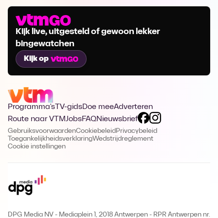
Kijk live, uitgesteld of gewoon lekker
bingewatchen
Kijk op
Programma's
TV-gids
Doe mee
Adverteren
Route naar VTM
Jobs
FAQ
Nieuwsbrief
Gebruiksvoorwaarden
Cookiebeleid
Privacybeleid
Toegankelijkheidsverklaring
Wedstrijdreglement
Cookie instellingen
DPG Media NV - Mediaplein 1, 2018 Antwerpen
-
RPR Antwerpen nr.