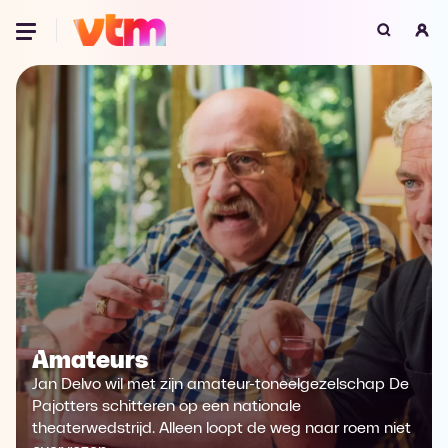
Oeps, browser niet ondersteund
Voor je onze programma's gaat ontdekken,
best je browser updaten of hieronder één
van de ondersteunde browsers
downloaden.
Google Chrome
Download
Firefox
Download
Safari
Download
Amateurs
Microsoft Edge
Download
Jan Delvo wil met zijn amateur-toneelgezelschap De
Opera
Download
Pajotters schitteren op een nationale
theaterwedstrijd. Alleen loopt de weg naar roem niet