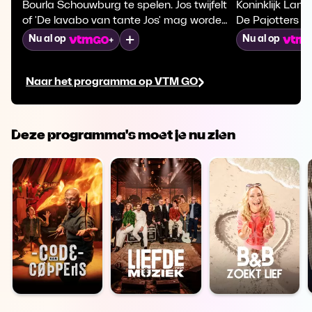
Bourla Schouwburg te spelen. Jos twijfelt
Koninklijk Land
of 'De lavabo van tante Jos' mag worden
De Pajotters o
opgevoerd. Pierre en Laura willen Patrick
Schouwburg te
Mijn lijst
Nu al op
Nu al op
terughalen, terwijl Jan iemand uit het
ooit. Jeroen pro
verleden terugbrengt.
redden, terwijl
Naar het programma op VTM GO
het gezelschap
Deze programma's moet je nu zien