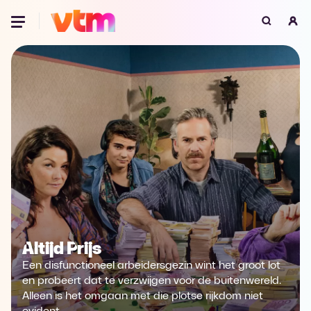
Oeps, browser niet ondersteund
Voor je onze programma's gaat ontdekken,
best je browser updaten of hieronder één
van de ondersteunde browsers
downloaden.
Google Chrome
Download
Firefox
Download
Safari
Download
Altijd Prijs
Microsoft Edge
Download
Een disfunctioneel arbeidersgezin wint het groot lot
Opera
Download
en probeert dat te verzwijgen voor de buitenwereld.
Alleen is het omgaan met die plotse rijkdom niet