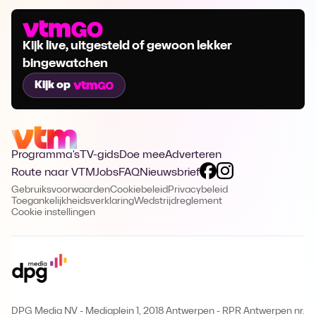
Kijk live, uitgesteld of gewoon lekker
bingewatchen
Kijk op
Programma's
TV-gids
Doe mee
Adverteren
Route naar VTM
Jobs
FAQ
Nieuwsbrief
Gebruiksvoorwaarden
Cookiebeleid
Privacybeleid
Toegankelijkheidsverklaring
Wedstrijdreglement
Cookie instellingen
DPG Media NV - Mediaplein 1, 2018 Antwerpen
-
RPR Antwerpen nr.