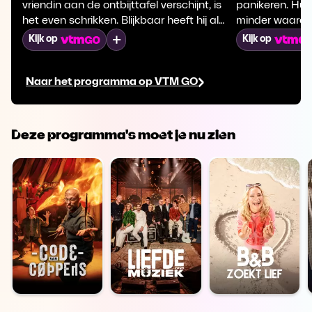
vriendin aan de ontbijttafel verschijnt, is
panikeren. Hun
het even schrikken. Blijkbaar heeft hij al
minder waard al
maanden een relatie met Julie. Sandra
staan. Rudy vr
Mijn lijst
Kijk op
Kijk op
wil vooral niet conservatief overkomen en
bankdirecteur,
probeert krampachtig jong te doen. Ze
ideale slachto
Naar het programma op VTM GO
dringt zich op bij Julie en vraagt Rudy
onveilige bele
waarom zij niet meer samen gaan
Wanneer Sandra
dansen.
voorstellen aan
zij meteen doo
Deze programma's moet je nu zien
rommelkrediet