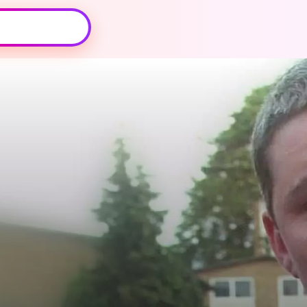
Oeps, browser niet ondersteund
Voor je onze programma's gaat ontdekken,
best je browser updaten of hieronder één
van de ondersteunde browsers
downloaden.
Google Chrome
Download
Firefox
Download
Safari
Download
Microsoft Edge
Download
Opera
Download