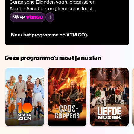
Canarische Eilanden vaart, organiseren
Alex en Annabel een glamoureus feest
om het 30-jarig bestaan van de
Mijn lijst
Kijk op
cruisemaatschappij te vieren. Terwijl de
Splendor aangemeerd ligt in Lanzarote,
Naar het programma op VTM GO
bezoeken sommelier Diana en
foodmanager Marianna een lokale
wijngaard. Ze gaan op zoek naar een
unieke lokale wijn.
Deze programma's moet je nu zien