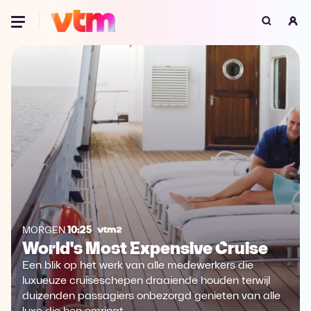
Oeps, browser niet ondersteund
Voor je onze programma's gaat ontdekken,
best je browser updaten of hieronder één
van de ondersteunde browsers
downloaden.
Google Chrome
Download
Firefox
Download
Safari
Download
MORGEN
10:25
World's Most Expensive Cruise
Microsoft Edge
Download
Een blik op het werk van alle medewerkers die
Opera
Download
luxueuze cruiseschepen draaiende houden terwijl
duizenden passagiers onbezorgd genieten van alle