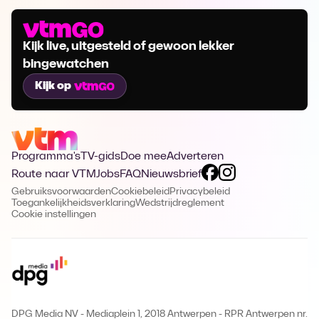
Kijk live, uitgesteld of gewoon lekker
bingewatchen
Kijk op
Programma's
TV-gids
Doe mee
Adverteren
Route naar VTM
Jobs
FAQ
Nieuwsbrief
Gebruiksvoorwaarden
Cookiebeleid
Privacybeleid
Toegankelijkheidsverklaring
Wedstrijdreglement
Cookie instellingen
DPG Media NV - Mediaplein 1, 2018 Antwerpen
-
RPR Antwerpen nr.