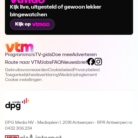
Kijk live, uitgesteld of gewoon lekker
bingewatchen
Kijk op
Programma's
TV-gids
Doe mee
Adverteren
Route naar VTM
Jobs
FAQ
Nieuwsbrief
Gebruiksvoorwaarden
Cookiebeleid
Privacybeleid
Toegankelijkheidsverklaring
Wedstrijdreglement
Cookie instellingen
DPG Media NV - Mediaplein 1, 2018 Antwerpen
-
RPR Antwerpen nr.
0432.306.234