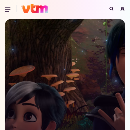
Oeps, browser niet ondersteund
Voor je onze programma's gaat ontdekken,
best je browser updaten of hieronder één
van de ondersteunde browsers
downloaden.
Google Chrome
Download
Firefox
Download
Safari
Download
Microsoft Edge
Download
Opera
Download