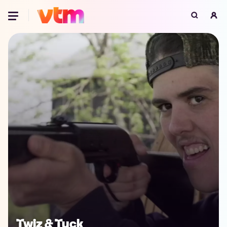
Oeps, browser niet ondersteund
Voor je onze programma's gaat ontdekken,
best je browser updaten of hieronder één
van de ondersteunde browsers
downloaden.
Google Chrome
Download
Firefox
Download
Safari
Download
Microsoft Edge
Download
Opera
Download
Twiz & Tuck