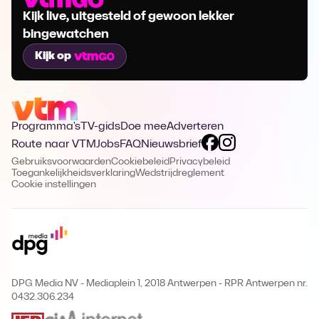
Kijk live, uitgesteld of gewoon lekker
bingewatchen
Kijk op
Programma's
TV-gids
Doe mee
Adverteren
Route naar VTM
Jobs
FAQ
Nieuwsbrief
Gebruiksvoorwaarden
Cookiebeleid
Privacybeleid
Toegankelijkheidsverklaring
Wedstrijdreglement
Cookie instellingen
DPG Media NV - Mediaplein 1, 2018 Antwerpen
-
RPR Antwerpen nr.
0432.306.234