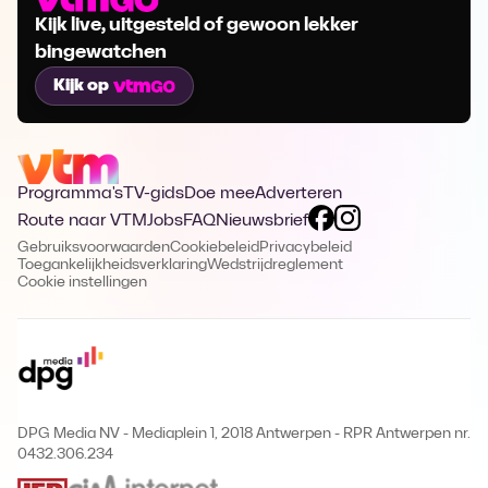
Kijk live, uitgesteld of gewoon lekker
bingewatchen
Kijk op
Programma's
TV-gids
Doe mee
Adverteren
Route naar VTM
Jobs
FAQ
Nieuwsbrief
Gebruiksvoorwaarden
Cookiebeleid
Privacybeleid
Toegankelijkheidsverklaring
Wedstrijdreglement
Cookie instellingen
DPG Media NV - Mediaplein 1, 2018 Antwerpen
-
RPR Antwerpen nr.
0432.306.234