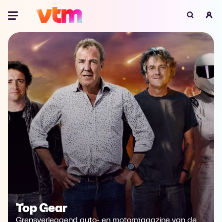
Oeps, browser niet ondersteund
Voor je onze programma's gaat ontdekken,
best je browser updaten of hieronder één
van de ondersteunde browsers
downloaden.
Google Chrome
Download
Firefox
Download
Safari
Download
Microsoft Edge
Download
Opera
Download
Top Gear
Grensverleggend auto- en motormagazine van de